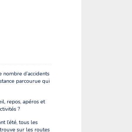
!
le nombre d’accidents
stance parcourue qui
l, repos, apéros et
tivités ?
t l’été, tous les
rouve sur les routes