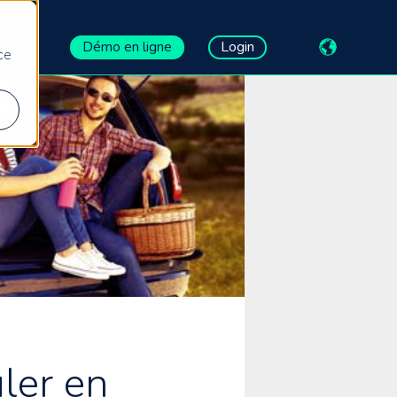
Démo en ligne
Login
ce
ler en