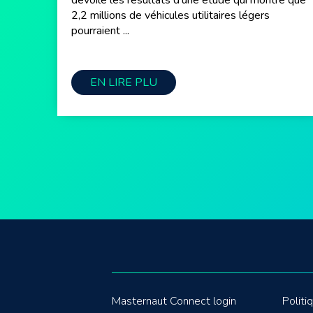
dévoile les résultats d’une étude qui montre que
2,2 millions de véhicules utilitaires légers
pourraient ...
EN LIRE PLU
Masternaut Connect login
Politi